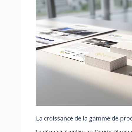
La croissance de la gamme de produ
La décennie écoulée a vu Ooprint élargi